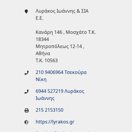
Λυράκος Ιωάννης & ΣΙΑ
Ε.Ε.
Κανάρη 146 , Μοσχάτο Τ.Κ.
18344
Μητροπόλεως 12-14 ,
Αθήνα
Τ.Κ. 10563
210 9406964 Τσεκούρα
Νίκη
6944 527219 Λυράκος
Ιωάννης
215 2153150
https://lyrakos.gr