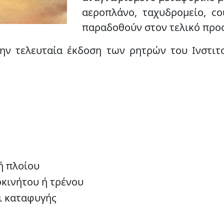
αεροπλάνο, ταχυδρομείο, co
παραδοθούν στον τελικό προο
την τελευταία έκδοση των ρητρών του Ινστιτ
ή πλοίου
κινήτου ή τρένου
ι καταφυγής