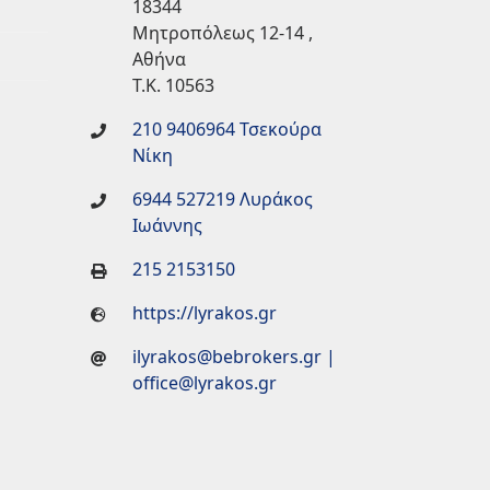
18344
Μητροπόλεως 12-14 ,
Αθήνα
Τ.Κ. 10563
210 9406964 Τσεκούρα
Νίκη
6944 527219 Λυράκος
Ιωάννης
215 2153150
https://lyrakos.gr
ilyrakos@bebrokers.gr
|
office@lyrakos.gr